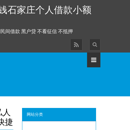
用钱 石家庄个人借款 小额
押民间借款 黑户贷 不看征信 不抵押
私人
网站分类
快捷