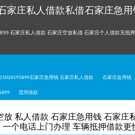
空放 石家庄私人借款 私借 石家庄急
5899 石家庄私人借款 石家庄空放私借 石家庄个人借款无抵
5028195899石家庄急用钱 石家庄私人借款
石家庄急用钱
899
昆明借款
家庄空放 私人借款 石家庄急用钱 石家庄
快 一个电话上门办理 车辆抵押借款更