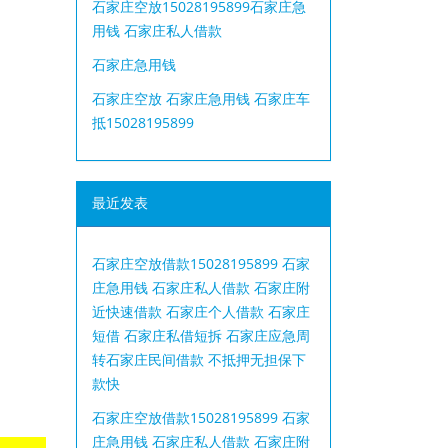
石家庄空放15028195899石家庄急
用钱 石家庄私人借款
石家庄急用钱
石家庄空放 石家庄急用钱 石家庄车
抵15028195899
最近发表
石家庄空放借款15028195899 石家
庄急用钱 石家庄私人借款 石家庄附
近快速借款 石家庄个人借款 石家庄
短借 石家庄私借短拆 石家庄应急周
转石家庄民间借款 不抵押无担保下
款快
石家庄空放借款15028195899 石家
庄急用钱 石家庄私人借款 石家庄附