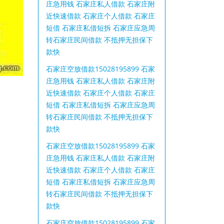
庄急用钱 石家庄私人借款 石家庄附
近快速借款 石家庄个人借款 石家庄
短借 石家庄私借短拆 石家庄应急周
转石家庄民间借款 不抵押无担保下
款快
石家庄空放借款15028195899 石家
庄急用钱 石家庄私人借款 石家庄附
近快速借款 石家庄个人借款 石家庄
短借 石家庄私借短拆 石家庄应急周
转石家庄民间借款 不抵押无担保下
款快
石家庄空放借款15028195899 石家
庄急用钱 石家庄私人借款 石家庄附
近快速借款 石家庄个人借款 石家庄
短借 石家庄私借短拆 石家庄应急周
转石家庄民间借款 不抵押无担保下
款快
石家庄空放借款15028195899 石家