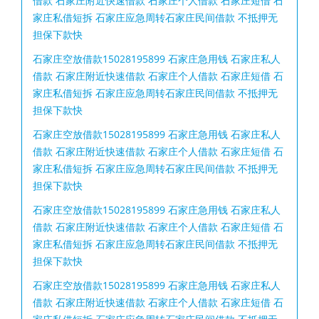
借款 石家庄附近快速借款 石家庄个人借款 石家庄短借 石
家庄私借短拆 石家庄应急周转石家庄民间借款 不抵押无
担保下款快
石家庄空放借款15028195899 石家庄急用钱 石家庄私人
借款 石家庄附近快速借款 石家庄个人借款 石家庄短借 石
家庄私借短拆 石家庄应急周转石家庄民间借款 不抵押无
担保下款快
石家庄空放借款15028195899 石家庄急用钱 石家庄私人
借款 石家庄附近快速借款 石家庄个人借款 石家庄短借 石
家庄私借短拆 石家庄应急周转石家庄民间借款 不抵押无
担保下款快
石家庄空放借款15028195899 石家庄急用钱 石家庄私人
借款 石家庄附近快速借款 石家庄个人借款 石家庄短借 石
家庄私借短拆 石家庄应急周转石家庄民间借款 不抵押无
担保下款快
石家庄空放借款15028195899 石家庄急用钱 石家庄私人
借款 石家庄附近快速借款 石家庄个人借款 石家庄短借 石