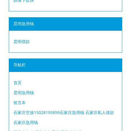
担保下款快
昆明急用钱
昆明借款
导航栏
首页
昆明急用钱
留言本
石家庄空放15028195899石家庄急用钱 石家庄私人借款
石家庄急用钱