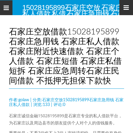
15028195899石家庄空放 石家庄
导
私人借款 私借 石家庄急用钱 石家
航
庄个人借款 小额贷款 无抵押当天
下款
石家庄空放借款15028195899
石家庄急用钱 石家庄私人借款
石家庄附近快速借款 石家庄个
人借款 石家庄短借 石家庄私借
短拆 石家庄应急周转石家庄民
间借款 不抵押无担保下款快
作者:golaw | 分类:石家庄空放15028195899石家庄急用钱 石家
庄私人借款 | 浏览:133 | 评论:0
石家庄诚信金融15028195899是石家庄专业的私人借款平台，
为石家庄以及周边县市的朋友提供个人对个人的借钱服务。
重要的是：不看Z信也不上Z信！审核流程快，只需要你有身份