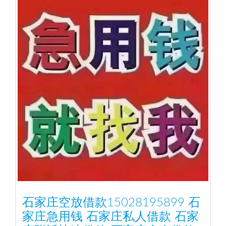
石家庄空放借款15028195899 石
家庄急用钱 石家庄私人借款 石家