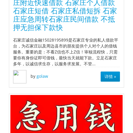
庄附近快速借款 石家庄个人借款
石家庄短借 石家庄私借短拆 石家
庄应急周转石家庄民间借款 不抵
押无担保下款快
石家庄诚信金融15028195899是石家庄专业的私人借款平
台，为石家庄以及周边县市的朋友提供个人对个人的借钱
服务。重要的是：不看Z信也不上Z信！审核流程快，只需
要你有身份证即可借钱，最快当天就能下款。立足石家庄
多年，以诚信求生存，以服务求发展。不管...
by
golaw
详情 »