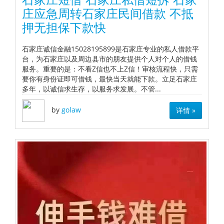
石家庄短借 石家庄私借短拆 石家
庄应急周转石家庄民间借款 不抵
押无担保下款快
石家庄诚信金融15028195899是石家庄专业的私人借款平
台，为石家庄以及周边县市的朋友提供个人对个人的借钱
服务。重要的是：不看Z信也不上Z信！审核流程快，只需
要你有身份证即可借钱，最快当天就能下款。立足石家庄
多年，以诚信求生存，以服务求发展。不管...
by
golaw
详情 »