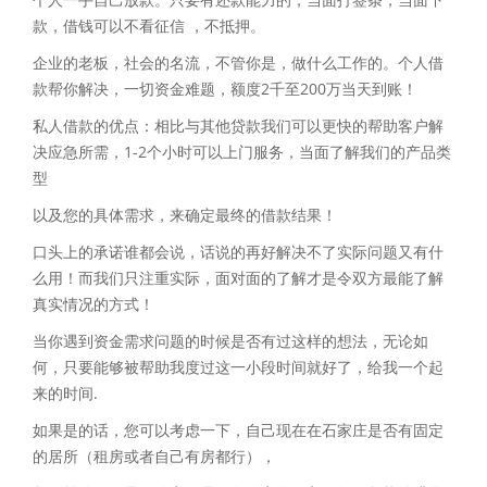
款，借钱可以不看征信 ，不抵押。
企业的老板，社会的名流，不管你是，做什么工作的。个人借
款帮你解决，一切资金难题，额度2千至200万当天到账！
私人借款的优点：相比与其他贷款我们可以更快的帮助客户解
决应急所需，1-2个小时可以上门服务，当面了解我们的产品类
型
以及您的具体需求，来确定最终的借款结果！
口头上的承诺谁都会说，话说的再好解决不了实际问题又有什
么用！而我们只注重实际，面对面的了解才是令双方最能了解
真实情况的方式！
当你遇到资金需求问题的时候是否有过这样的想法，无论如
何，只要能够被帮助我度过这一小段时间就好了，给我一个起
来的时间.
如果是的话，您可以考虑一下，自己现在在石家庄是否有固定
的居所（租房或者自己有房都行），