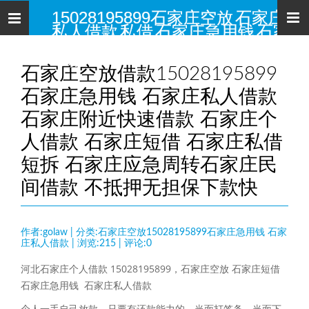
15028195899石家庄空放 石家庄
导
私人借款 私借 石家庄急用钱 石家
航
庄个人借款 小额贷款 无抵押当天
下款
石家庄空放借款15028195899
石家庄急用钱 石家庄私人借款
石家庄附近快速借款 石家庄个
人借款 石家庄短借 石家庄私借
短拆 石家庄应急周转石家庄民
间借款 不抵押无担保下款快
作者:golaw | 分类:石家庄空放15028195899石家庄急用钱 石家
庄私人借款 | 浏览:215 | 评论:0
河北石家庄个人借款 15028195899，石家庄空放 石家庄短借
石家庄急用钱 石家庄私人借款
个人一手自己放款。只要有还款能力的，当面打签条，当面下