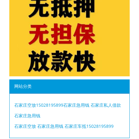
网站分类
石家庄空放15028195899石家庄急用钱 石家庄私人借款
石家庄急用钱
石家庄空放 石家庄急用钱 石家庄车抵15028195899