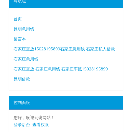
导航栏
首页
昆明急用钱
留言本
石家庄空放15028195899石家庄急用钱 石家庄私人借款
石家庄急用钱
石家庄空放 石家庄急用钱 石家庄车抵15028195899
昆明借款
控制面板
您好，欢迎到访网站！
登录后台
查看权限