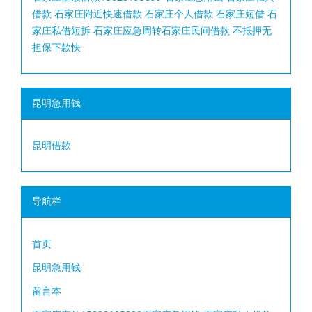
借款 石家庄附近快速借款 石家庄个人借款 石家庄短借 石
家庄私借短拆 石家庄应急周转石家庄民间借款 不抵押无
担保下款快
昆明急用钱
昆明借款
导航栏
首页
昆明急用钱
留言本