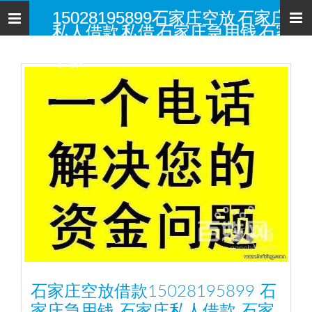
15028195899石家庄空放 石家庄
导
私人借款 私借 石家庄急用钱 石家
航
庄个人借款 小额贷款 无抵押当天
下款
石家庄空放借款15028195899 石
家庄急用钱 石家庄私人借款 石家