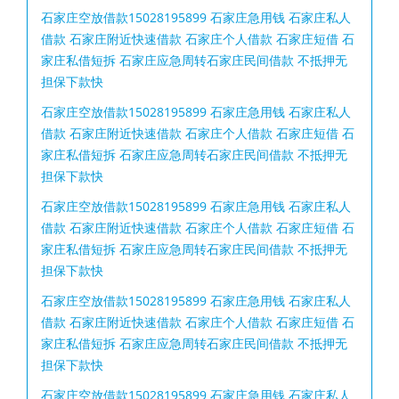
石家庄空放借款15028195899 石家庄急用钱 石家庄私人
借款 石家庄附近快速借款 石家庄个人借款 石家庄短借 石
家庄私借短拆 石家庄应急周转石家庄民间借款 不抵押无
担保下款快
石家庄空放借款15028195899 石家庄急用钱 石家庄私人
借款 石家庄附近快速借款 石家庄个人借款 石家庄短借 石
家庄私借短拆 石家庄应急周转石家庄民间借款 不抵押无
担保下款快
石家庄空放借款15028195899 石家庄急用钱 石家庄私人
借款 石家庄附近快速借款 石家庄个人借款 石家庄短借 石
家庄私借短拆 石家庄应急周转石家庄民间借款 不抵押无
担保下款快
石家庄空放借款15028195899 石家庄急用钱 石家庄私人
借款 石家庄附近快速借款 石家庄个人借款 石家庄短借 石
家庄私借短拆 石家庄应急周转石家庄民间借款 不抵押无
担保下款快
石家庄空放借款15028195899 石家庄急用钱 石家庄私人