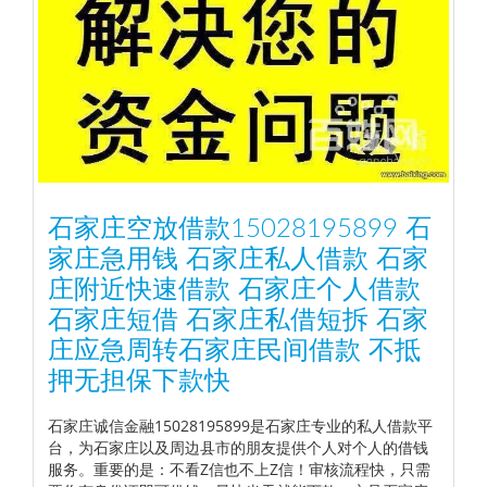
石家庄空放借款15028195899 石
家庄急用钱 石家庄私人借款 石家
庄附近快速借款 石家庄个人借款
石家庄短借 石家庄私借短拆 石家
庄应急周转石家庄民间借款 不抵
押无担保下款快
石家庄诚信金融15028195899是石家庄专业的私人借款平
台，为石家庄以及周边县市的朋友提供个人对个人的借钱
服务。重要的是：不看Z信也不上Z信！审核流程快，只需