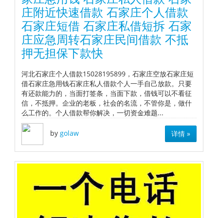
庄附近快速借款 石家庄个人借款
石家庄短借 石家庄私借短拆 石家
庄应急周转石家庄民间借款 不抵
押无担保下款快
河北石家庄个人借款15028195899，石家庄空放石家庄短
借石家庄急用钱石家庄私人借款个人一手自己放款。只要
有还款能力的，当面打签条，当面下款，借钱可以不看征
信，不抵押。企业的老板，社会的名流，不管你是，做什
么工作的。个人借款帮你解决，一切资金难题...
by
golaw
详情 »