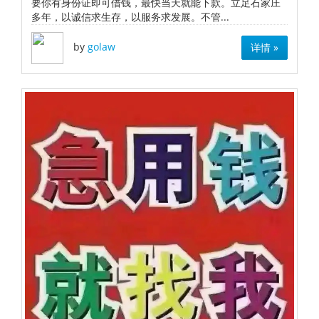
要你有身份证即可借钱，最快当天就能下款。立足石家庄
多年，以诚信求生存，以服务求发展。不管...
by
golaw
详情 »