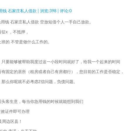
用钱 石家庄私人借款 | 浏览:398 | 评论:0
家庄急用钱 石家庄私人借款 空放短借个人一手自己放款。
征x ，不抵押，
班的 不管是做什么工作的。
，只要能够被帮助我度过这一小段时间就好了，给我一个起来的时间
否有固定的居所（租房或者自己有房都行），您目前的工作是否稳定，
，那么你呢就不必考虑Z信问题，负债问题。
回头客生意，每当你急用钱的时候就能想到我们
有效证件即可办理
庄及周边区县！