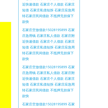
近快速借款 石家庄个人借款 石家庄
短借 石家庄私借短拆 石家庄应急周
转石家庄民间借款 不抵押无担保下
款快
石家庄空放借款15028195899 石家
庄急用钱 石家庄私人借款 石家庄附
近快速借款 石家庄个人借款 石家庄
短借 石家庄私借短拆 石家庄应急周
转石家庄民间借款 不抵押无担保下
款快
石家庄空放借款15028195899 石家
庄急用钱 石家庄私人借款 石家庄附
近快速借款 石家庄个人借款 石家庄
短借 石家庄私借短拆 石家庄应急周
转石家庄民间借款 不抵押无担保下
款快
石家庄空放借款15028195899 石家