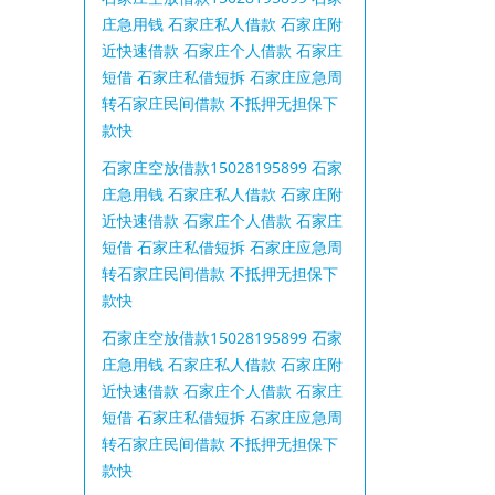
庄急用钱 石家庄私人借款 石家庄附
近快速借款 石家庄个人借款 石家庄
短借 石家庄私借短拆 石家庄应急周
转石家庄民间借款 不抵押无担保下
款快
石家庄空放借款15028195899 石家
庄急用钱 石家庄私人借款 石家庄附
近快速借款 石家庄个人借款 石家庄
短借 石家庄私借短拆 石家庄应急周
转石家庄民间借款 不抵押无担保下
款快
石家庄空放借款15028195899 石家
庄急用钱 石家庄私人借款 石家庄附
近快速借款 石家庄个人借款 石家庄
短借 石家庄私借短拆 石家庄应急周
转石家庄民间借款 不抵押无担保下
款快