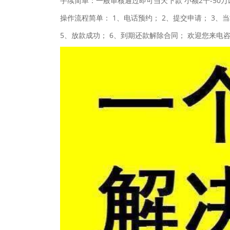
手续简单：一般审核通过即可当天下款 小额2千-50
操作流程简单： 1、电话预约； 2、提交申请； 3、
5、放款成功； 6、到期还款解除合同； 欢迎您来电