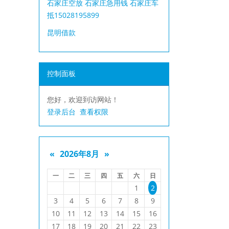
石家庄空放 石家庄急用钱 石家庄车
抵15028195899
昆明借款
控制面板
您好，欢迎到访网站！
登录后台
查看权限
«
2026年8月
»
一
二
三
四
五
六
日
1
2
3
4
5
6
7
8
9
10
11
12
13
14
15
16
17
18
19
20
21
22
23