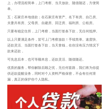
上，办理流程简单，上门考察、当天放款、随借随还，方便简
单。
五；石家庄本地借款；在石家庄有资产、名下有房、自己房、
夫妻共有房、父母房、自建房、回迁房、福利房、公租房。
只要有稳定住所，上门考察，当面打签条下款，无任何抵押。
以上只要满足条件，皆可上门考察放款！手续简单。速度快、
还款灵活、当面打签条下款，当天拿钱，在你没有压力情况下
款来还款，
可先息后本，也可等额本息，还款灵活、随借随还。
优质的服务，帮你解除后顾之忧，无任何套路，我们将为你提
供还款提醒业务，同时对个人资料严格保密，不会有任何泄
漏，真正的保护你个人隐私。