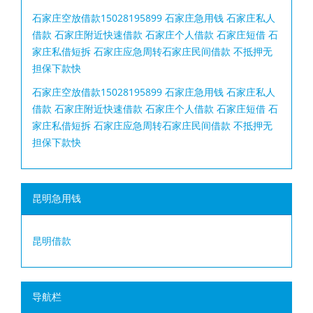
石家庄空放借款15028195899 石家庄急用钱 石家庄私人
借款 石家庄附近快速借款 石家庄个人借款 石家庄短借 石
家庄私借短拆 石家庄应急周转石家庄民间借款 不抵押无
担保下款快
石家庄空放借款15028195899 石家庄急用钱 石家庄私人
借款 石家庄附近快速借款 石家庄个人借款 石家庄短借 石
家庄私借短拆 石家庄应急周转石家庄民间借款 不抵押无
担保下款快
昆明急用钱
昆明借款
导航栏