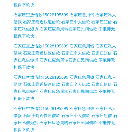
担保下款快
石家庄空放借款15028195899 石家庄急用钱 石家庄私人
借款 石家庄附近快速借款 石家庄个人借款 石家庄短借 石
家庄私借短拆 石家庄应急周转石家庄民间借款 不抵押无
担保下款快
石家庄空放借款15028195899 石家庄急用钱 石家庄私人
借款 石家庄附近快速借款 石家庄个人借款 石家庄短借 石
家庄私借短拆 石家庄应急周转石家庄民间借款 不抵押无
担保下款快
石家庄空放借款15028195899 石家庄急用钱 石家庄私人
借款 石家庄附近快速借款 石家庄个人借款 石家庄短借 石
家庄私借短拆 石家庄应急周转石家庄民间借款 不抵押无
担保下款快
石家庄空放借款15028195899 石家庄急用钱 石家庄私人
借款 石家庄附近快速借款 石家庄个人借款 石家庄短借 石
家庄私借短拆 石家庄应急周转石家庄民间借款 不抵押无
担保下款快