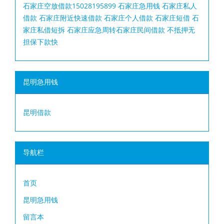
石家庄空放借款15028195899 石家庄急用钱 石家庄私人
借款 石家庄附近快速借款 石家庄个人借款 石家庄短借 石
家庄私借短拆 石家庄应急周转石家庄民间借款 不抵押无
担保下款快
昆明急用钱
昆明借款
导航栏
首页
昆明急用钱
留言本