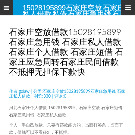
15028195899石家庄空放 石家庄
导
私人借款 私借 石家庄急用钱 石家
航
庄个人借款 小额贷款 无抵押当天
下款
石家庄空放借款15028195899
石家庄急用钱 石家庄私人借款
石家庄个人借款 石家庄短借 石
家庄应急周转石家庄民间借款
不抵押无担保下款快
作者:golaw | 分类:石家庄空放15028195899石家庄急用钱 石家
庄私人借款 | 浏览:330 | 评论:0
河北石家庄个人借款 15028195899，石家庄空放 石家庄短借
石家庄急用钱 石家庄私人借款
个人一手自己放款。只要有还款能力的，当面打签条，当面下
款，借钱可以不看征x ，不抵押。