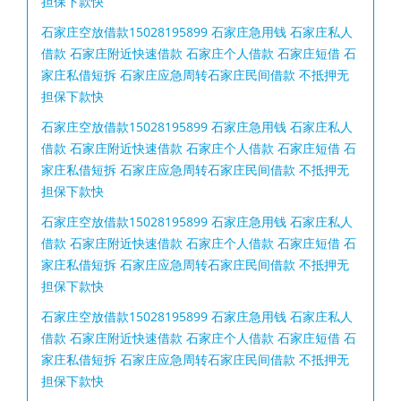
担保下款快
石家庄空放借款15028195899 石家庄急用钱 石家庄私人
借款 石家庄附近快速借款 石家庄个人借款 石家庄短借 石
家庄私借短拆 石家庄应急周转石家庄民间借款 不抵押无
担保下款快
石家庄空放借款15028195899 石家庄急用钱 石家庄私人
借款 石家庄附近快速借款 石家庄个人借款 石家庄短借 石
家庄私借短拆 石家庄应急周转石家庄民间借款 不抵押无
担保下款快
石家庄空放借款15028195899 石家庄急用钱 石家庄私人
借款 石家庄附近快速借款 石家庄个人借款 石家庄短借 石
家庄私借短拆 石家庄应急周转石家庄民间借款 不抵押无
担保下款快
石家庄空放借款15028195899 石家庄急用钱 石家庄私人
借款 石家庄附近快速借款 石家庄个人借款 石家庄短借 石
家庄私借短拆 石家庄应急周转石家庄民间借款 不抵押无
担保下款快