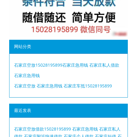
网站分类
石家庄空放15028195899石家庄急用钱 石家庄私人借款
石家庄急用钱
石家庄空放 石家庄急用钱 石家庄车抵15028195899
最近发表
石家庄空放借款15028195899 石家庄急用钱 石家庄私人
借款 石家庄附近快速借款 石家庄个人借款 石家庄短借 石