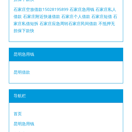
石家庄空放借款15028195899 石家庄急用钱 石家庄私人
借款 石家庄附近快速借款 石家庄个人借款 石家庄短借 石
家庄私借短拆 石家庄应急周转石家庄民间借款 不抵押无
担保下款快
昆明急用钱
昆明借款
导航栏
首页
昆明急用钱