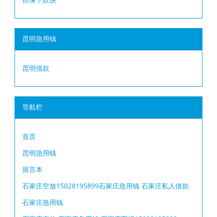
昆明急用钱
昆明借款
导航栏
首页
昆明急用钱
留言本
石家庄空放15028195899石家庄急用钱 石家庄私人借款
石家庄急用钱