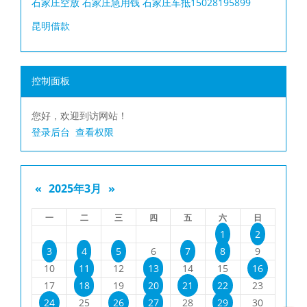
石家庄空放 石家庄急用钱 石家庄车抵15028195899
昆明借款
控制面板
您好，欢迎到访网站！
登录后台
查看权限
«
2025年3月
»
一
二
三
四
五
六
日
1
2
3
4
5
6
7
8
9
10
11
12
13
14
15
16
17
18
19
20
21
22
23
24
25
26
27
28
29
30