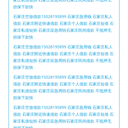
担保下款快
石家庄空放借款15028195899 石家庄急用钱 石家庄私人
借款 石家庄附近快速借款 石家庄个人借款 石家庄短借 石
家庄私借短拆 石家庄应急周转石家庄民间借款 不抵押无
担保下款快
石家庄空放借款15028195899 石家庄急用钱 石家庄私人
借款 石家庄附近快速借款 石家庄个人借款 石家庄短借 石
家庄私借短拆 石家庄应急周转石家庄民间借款 不抵押无
担保下款快
石家庄空放借款15028195899 石家庄急用钱 石家庄私人
借款 石家庄附近快速借款 石家庄个人借款 石家庄短借 石
家庄私借短拆 石家庄应急周转石家庄民间借款 不抵押无
担保下款快
石家庄空放借款15028195899 石家庄急用钱 石家庄私人
借款 石家庄附近快速借款 石家庄个人借款 石家庄短借 石
家庄私借短拆 石家庄应急周转石家庄民间借款 不抵押无
担保下款快