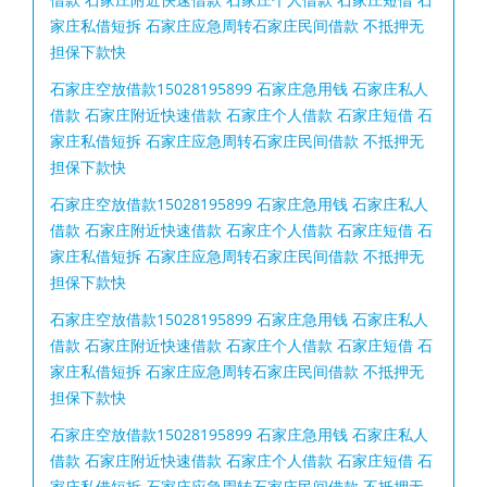
家庄私借短拆 石家庄应急周转石家庄民间借款 不抵押无
担保下款快
石家庄空放借款15028195899 石家庄急用钱 石家庄私人
借款 石家庄附近快速借款 石家庄个人借款 石家庄短借 石
家庄私借短拆 石家庄应急周转石家庄民间借款 不抵押无
担保下款快
石家庄空放借款15028195899 石家庄急用钱 石家庄私人
借款 石家庄附近快速借款 石家庄个人借款 石家庄短借 石
家庄私借短拆 石家庄应急周转石家庄民间借款 不抵押无
担保下款快
石家庄空放借款15028195899 石家庄急用钱 石家庄私人
借款 石家庄附近快速借款 石家庄个人借款 石家庄短借 石
家庄私借短拆 石家庄应急周转石家庄民间借款 不抵押无
担保下款快
石家庄空放借款15028195899 石家庄急用钱 石家庄私人
借款 石家庄附近快速借款 石家庄个人借款 石家庄短借 石
家庄私借短拆 石家庄应急周转石家庄民间借款 不抵押无