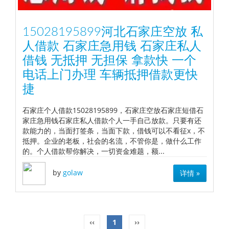
15028195899河北石家庄空放 私
人借款 石家庄急用钱 石家庄私人
借钱 无抵押 无担保 拿款快 一个
电话上门办理 车辆抵押借款更快
捷
石家庄个人借款15028195899，石家庄空放石家庄短借石
家庄急用钱石家庄私人借款个人一手自己放款。只要有还
款能力的，当面打签条，当面下款，借钱可以不看征x，不
抵押。企业的老板，社会的名流，不管你是，做什么工作
的。个人借款帮你解决，一切资金难题，额...
by
golaw
详情 »
‹‹
1
››