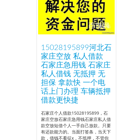
15028195899河北石
家庄空放 私人借款
石家庄急用钱 石家庄
私人借钱 无抵押 无
担保 拿款快 一个电
话上门办理 车辆抵押
借款更快捷
石家庄个人借款15028195899，石
家庄空放石家庄急用钱石家庄私人借
款空放短借个人一手自己放款。只要
有还款能力的。当面打签条，当天下
款，借钱不看征x，不抵押，不管你