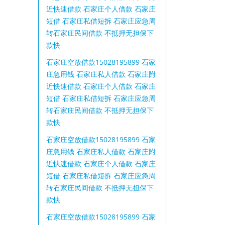
近快速借款 石家庄个人借款 石家庄
短借 石家庄私借短拆 石家庄应急周
转石家庄民间借款 不抵押无担保下
款快
石家庄空放借款15028195899 石家
庄急用钱 石家庄私人借款 石家庄附
近快速借款 石家庄个人借款 石家庄
短借 石家庄私借短拆 石家庄应急周
转石家庄民间借款 不抵押无担保下
款快
石家庄空放借款15028195899 石家
庄急用钱 石家庄私人借款 石家庄附
近快速借款 石家庄个人借款 石家庄
短借 石家庄私借短拆 石家庄应急周
转石家庄民间借款 不抵押无担保下
款快
石家庄空放借款15028195899 石家