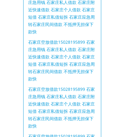
庄急用钱 石家庄私人借款 石家庄附
近快速借款 石家庄个人借款 石家庄
短借 石家庄私借短拆 石家庄应急周
转石家庄民间借款 不抵押无担保下
款快
石家庄空放借款15028195899 石家
庄急用钱 石家庄私人借款 石家庄附
近快速借款 石家庄个人借款 石家庄
短借 石家庄私借短拆 石家庄应急周
转石家庄民间借款 不抵押无担保下
款快
石家庄空放借款15028195899 石家
庄急用钱 石家庄私人借款 石家庄附
近快速借款 石家庄个人借款 石家庄
短借 石家庄私借短拆 石家庄应急周
转石家庄民间借款 不抵押无担保下
款快
石家庄空放借款15028195899 石家