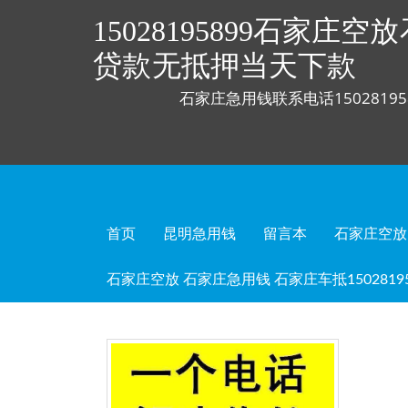
15028195899石家庄
贷款 无抵押当天下款
石家庄急用钱联系电话1502819
首页
昆明急用钱
留言本
石家庄空放1
石家庄空放 石家庄急用钱 石家庄车抵15028195