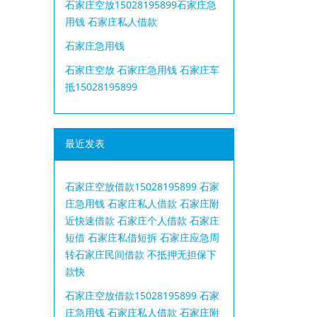
石家庄空放15028195899石家庄急
用钱 石家庄私人借款
石家庄急用钱
石家庄空放 石家庄急用钱 石家庄车
抵15028195899
最近发表
石家庄空放借款15028195899 石家
庄急用钱 石家庄私人借款 石家庄附
近快速借款 石家庄个人借款 石家庄
短借 石家庄私借短拆 石家庄应急周
转石家庄民间借款 不抵押无担保下
款快
石家庄空放借款15028195899 石家
庄急用钱 石家庄私人借款 石家庄附