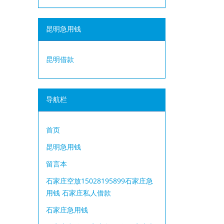
昆明急用钱
昆明借款
导航栏
首页
昆明急用钱
留言本
石家庄空放15028195899石家庄急
用钱 石家庄私人借款
石家庄急用钱