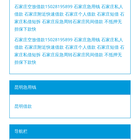
石家庄空放借款15028195899 石家庄急用钱 石家庄私人
借款 石家庄附近快速借款 石家庄个人借款 石家庄短借 石
家庄私借短拆 石家庄应急周转石家庄民间借款 不抵押无
担保下款快
石家庄空放借款15028195899 石家庄急用钱 石家庄私人
借款 石家庄附近快速借款 石家庄个人借款 石家庄短借 石
家庄私借短拆 石家庄应急周转石家庄民间借款 不抵押无
担保下款快
昆明急用钱
昆明借款
导航栏