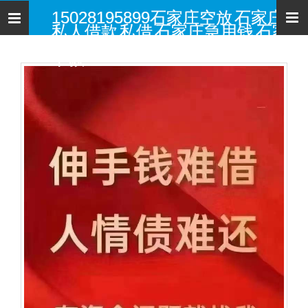
15028195899石家庄空放 石家庄
导
私人借款 私借 石家庄急用钱 石家
航
庄个人借款 小额贷款 无抵押当天
下款