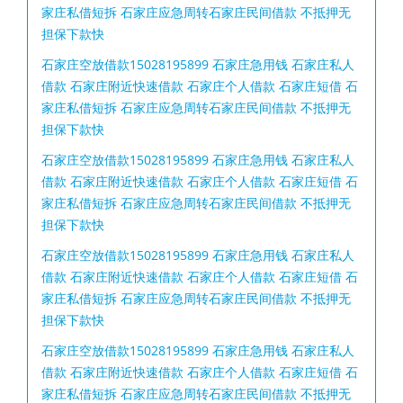
家庄私借短拆 石家庄应急周转石家庄民间借款 不抵押无
担保下款快
石家庄空放借款15028195899 石家庄急用钱 石家庄私人
借款 石家庄附近快速借款 石家庄个人借款 石家庄短借 石
家庄私借短拆 石家庄应急周转石家庄民间借款 不抵押无
担保下款快
石家庄空放借款15028195899 石家庄急用钱 石家庄私人
借款 石家庄附近快速借款 石家庄个人借款 石家庄短借 石
家庄私借短拆 石家庄应急周转石家庄民间借款 不抵押无
担保下款快
石家庄空放借款15028195899 石家庄急用钱 石家庄私人
借款 石家庄附近快速借款 石家庄个人借款 石家庄短借 石
家庄私借短拆 石家庄应急周转石家庄民间借款 不抵押无
担保下款快
石家庄空放借款15028195899 石家庄急用钱 石家庄私人
借款 石家庄附近快速借款 石家庄个人借款 石家庄短借 石
家庄私借短拆 石家庄应急周转石家庄民间借款 不抵押无