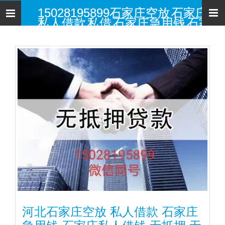
15028195899石家庄空放 石家庄
导
私人借款 私借 石家庄急用钱 石家
航
庄个人借款 小额贷款 无抵押当天
下款
河北石家庄空放 私人借款 石家庄